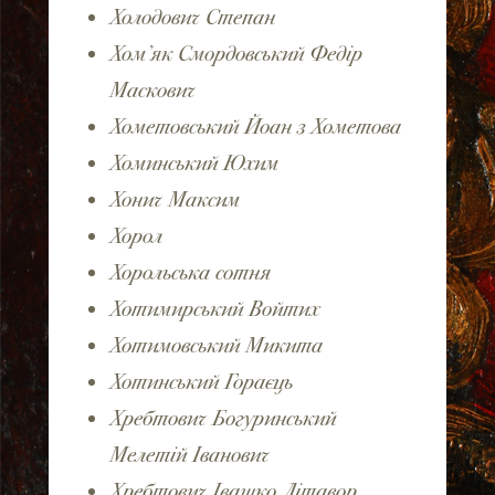
Холодович Степан
Хом’як Смордовський Федір
Маскович
Хометовський Йоан з Хометова
Хоминський Юхим
Хонич Максим
Хорол
Хорольська сотня
Хотимирський Войтих
Хотимовський Микита
Хотинський Гораєць
Хребтович Богуринський
Мелетій Іванович
Хребтович Івашко Літавор