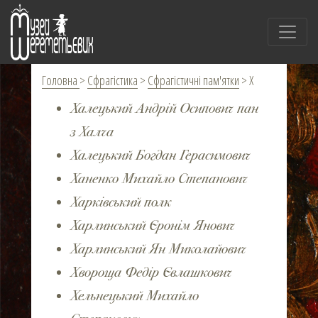
Головна
>
Сфрагістика
>
Сфрагістичні пам'ятки
>
Х
Халецький Андрій Осипович пан
з Халча
Халецький Богдан Герасимович
Ханенко Михайло Степанович
Харківський полк
Харлинський Єронім Янович
Харлинський Ян Миколайович
Хвороща Федір Євлашкович
Хельнецький Михайло