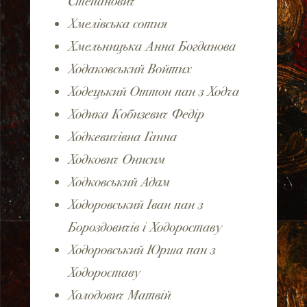
Степанович
Хмелівська сотня
Хмельницька Анна Богданова
Ходаковський Войтих
Ходецький Оттон пан з Ходча
Ходика Кобизевич Федір
Ходкевичівна Ганна
Ходкович Онисим
Ходковський Адам
Ходоровський Іван пан з
Бороздовичів і Ходороставу
Ходоровський Юрша пан з
Ходороставу
Холодович Матвій