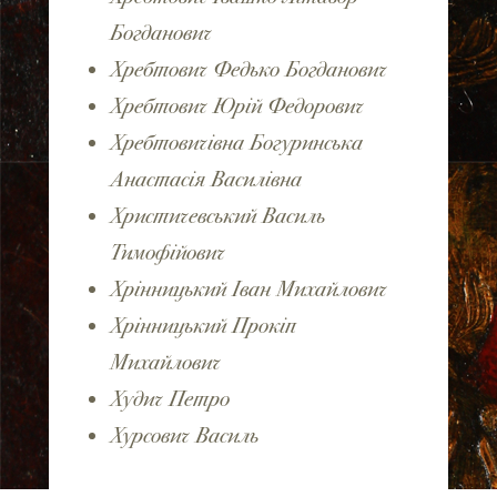
Богданович
Хребтович Федько Богданович
Хребтович Юрій Федорович
Хребтовичівна Богуринська
Анастасія Василівна
Христичевський Василь
Тимофійович
Хрінницький Іван Михайлович
Хрінницький Прокіп
Михайлович
Худич Петро
Хурсович Василь