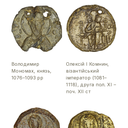
Володимир
Олексій І Комнин,
Мономах, князь,
візантійський
1076–1093 рр
імператор (1081–
1118), друга пол. ХІ –
поч. ХІІ ст