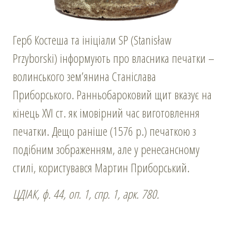
Герб Костеша та ініціали SP (Stanisław
Przyborski) інформують про власника печатки –
волинського зем’янина Станіслава
Приборського. Ранньобароковий щит вказує на
кінець XVI ст. як імовірний час виготовлення
печатки. Дещо раніше (1576 р.) печаткою з
подібним зображенням, але у ренесансному
стилі, користувався Мартин Приборський.
ЦДІАК, ф. 44, оп. 1, спр. 1, арк. 780.