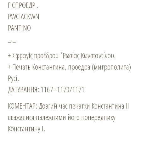
ΓΙСΠΡΟΕДΡ .
ΡWCΙACΚWΝ
PAΝΤΙΝO
_._
+ Σφραγὶς προέδρου ῾Ρωσίας Κωνσταντίνου.
+ Печать Константина, проедра (митрополита)
Русі.
ДАТУВАННЯ: 1167–1170/1171
КОМЕНТАР: Довгий час печатки Константина ІІ
вважалися належними його попереднику
Константину І.