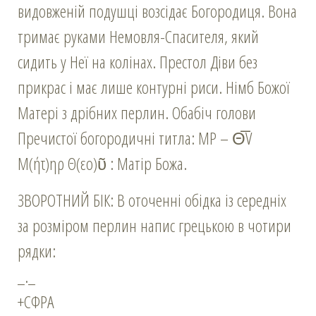
видовженій подушці возсідає Богородиця. Вона
тримає руками Немовля-Спасителя, який
сидить у Неї на колінах. Престол Діви без
прикрас і має лише контурні риси. Німб Божої
Матері з дрібних перлин. Обабіч голови
Пречистої богородичні титла: MP – Θ̅V
Μ(ήτ)ηρ Θ(εο)ῦ : Матір Божа.
ЗВОРОТНИЙ БІК: В оточенні обідка із середніх
за розміром перлин напис грецькою в чотири
рядки:
_._
+CФΡA