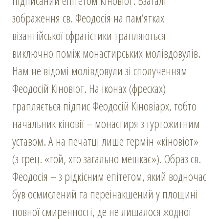
підписаний епітетом Кіновіот. Взагалі
зображення св. Феодосія на пам’ятках
візантійської сфрагістики трапляються
виключно поміж монастирських молівдовулів.
Нам не відомі молівдовули зі сполученням
Феодосій Кіновіот. На іконах (фресках)
трапляється підпис Феодосій Кіновіарх, тобто
начальник кіновії – монастиря з гуртожитним
уставом. А на печатці лише термін «кіновіот»
(з грец. «той, хто загально мешкає»). Образ св.
Феодосія – з рідкісним епітетом, який водночас
був осмислений та переінакшений у площині
повної смиренності, де не лишалося жодної