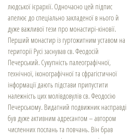
людської ієрархії. Одночасно цей підпис
апелює до спеціально закладеної в нього й
дуже важливої тези про монастирі-кіновії.
Перший монастир із гуртожитним уставом на
території Русі заснував св. Феодосій
Печерський. Сукупність палеографічної,
технічної, іконографічної та сфрагістичної
інформації дають підстави припустити
належність цих молівдовулів св. Феодосію
Печерському. Видатний подвижник насправді
був дуже активним адресантом – автором
численних послань та повчань. Він брав