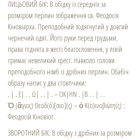
ЛИЦЬОВИЙ БІК: В обідку із середніх за
розміром перлин зображення св. Феодосія
Кіновіарха. Преподобний зодягнутий у довгий
чернечий одяг. Його руки перед грудьми,
права піднята в жесті благословення, у лівій
тримає невеликий хрест. Навколо голови
преподобного німб із дрібних перлин. Обабіч
образу напис у два стовпчики:
. | . Ε| . . Ω| . . | . – ΟΚ|ΗΝ . |Β . . | . .
Ὁ (ἃγιος) Θεοδ(ό)[σιο](ς) – ὁ Κ(ο)ινοβιώτη(ς) :
Феодосій Кіновіот.
ЗВОРОТНИЙ БІК: В обідку з дрібних за розміром