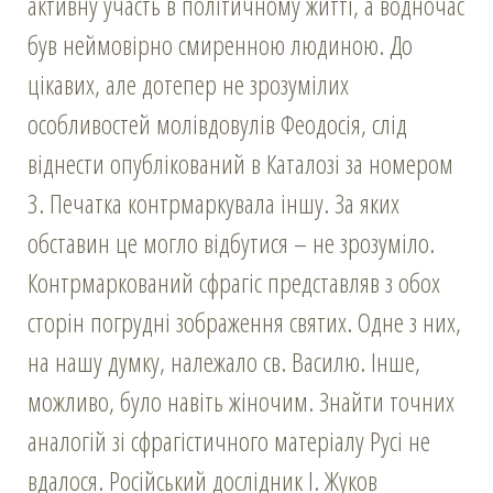
активну участь в політичному житті, а водночас
був неймовірно смиренною людиною. До
цікавих, але дотепер не зрозумілих
особливостей молівдовулів Феодосія, слід
віднести опублікований в Каталозі за номером
3. Печатка контрмаркувала іншу. За яких
обставин це могло відбутися – не зрозуміло.
Контрмаркований сфрагіс представляв з обох
сторін погрудні зображення святих. Одне з них,
на нашу думку, належало св. Василю. Інше,
можливо, було навіть жіночим. Знайти точних
аналогій зі сфрагістичного матеріалу Русі не
вдалося. Російський дослідник І. Жуков