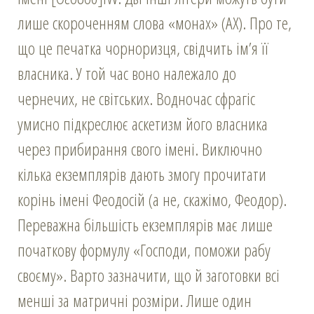
лише скороченням слова «монах» (AΧ). Про те,
що це печатка чорноризця, свідчить ім’я її
власника. У той час воно належало до
чернечих, не світських. Водночас сфрагіс
умисно підкреслює аскетизм його власника
через прибирання свого імені. Виключно
кілька екземплярів дають змогу прочитати
корінь імені Феодосій (а не, скажімо, Феодор).
Переважна більшість екземплярів має лише
початкову формулу «Господи, поможи рабу
своєму». Варто зазначити, що й заготовки всі
менші за матричні розміри. Лише один