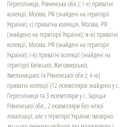
Пересопниця, Рівненська обл.); г-е) приватні
колекції, Москва, РФ (знайдені на території
України); є) приватна колекція, Москва, РФ
(знайдено на території України); ж-и) приватні
колекції, Москва, РФ (знайдені на території
України); і-к) приватні колекції (знайдені на
території Київської, Житомирської,
Хмельницької та Рівненської обл.); л-ю)
приватні колекції (12 екземплярів знайдено у с.
Пересопниця та 3 екземпляри у с. Заріцьк
Рівненської обл., 2 екземпляри без чіткої
локалізації, але з території України; імовірно
до цього переліку увійшли два молівдовули з