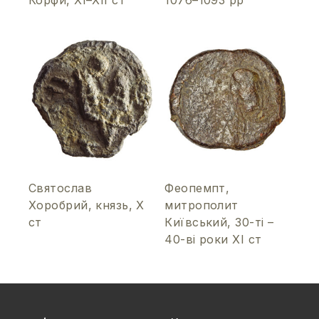
Святослав
Феопемпт,
Хоробрий, князь, Х
митрополит
ст
Київський, 30-ті –
40-ві роки ХІ ст