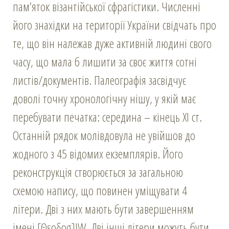
пам’яток візантійської сфрагістики. Численні
його знахідки на території України свідчать про
те, що він належав дуже активній людині свого
часу, що мала б лишити за своє життя сотні
листів/документів. Палеографія засвідчує
доволі точну хронологічну нішу, у якій має
перебувати печатка: середина – кінець ХІ ст.
Останній рядок молівдовула не увійшов до
жодного з 45 відомих екземплярів. Його
реконструкція створюється за загальною
схемою напису, що повинен уміщувати 4
літери. Дві з них мають бути завершенням
імені [Θεοδοσ]ΙW. Дві інші літери можуть бути