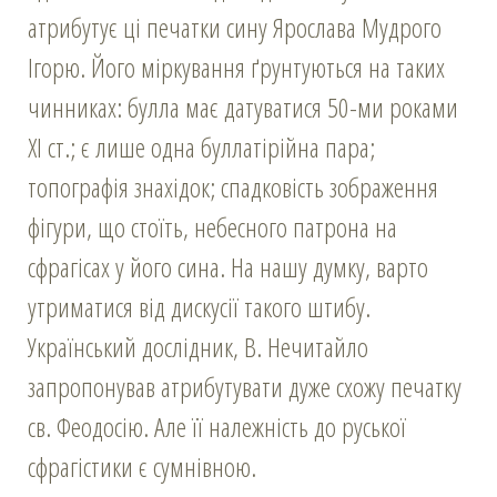
атрибутує ці печатки сину Ярослава Мудрого
Ігорю. Його міркування ґрунтуються на таких
чинниках: булла має датуватися 50-ми роками
ХІ ст.; є лише одна буллатірійна пара;
топографія знахідок; спадковість зображення
фігури, що стоїть, небесного патрона на
сфрагісах у його сина. На нашу думку, варто
утриматися від дискусії такого штибу.
Український дослідник, В. Нечитайло
запропонував атрибутувати дуже схожу печатку
св. Феодосію. Але її належність до руської
сфрагістики є сумнівною.