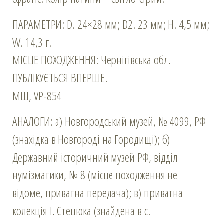
ПАРАМЕТРИ: D. 24×28 мм; D2. 23 мм; Н. 4,5 мм;
W. 14,3 г.
МІСЦЕ ПОХОДЖЕННЯ: Чернігівська обл.
ПУБЛІКУЄТЬСЯ ВПЕРШЕ.
МШ, VР-854
АНАЛОГИ: а) Новгородський музей, № 4099, РФ
(знахідка в Новгороді на Городищі); б)
Державний історичний музей РФ, відділ
нумізматики, № 8 (місце походження не
відоме, приватна передача); в) приватна
колекція І. Стецюка (знайдена в с.