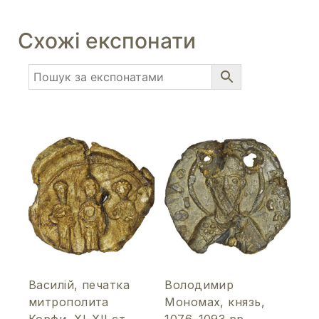
Схожі експонати
Василій, печатка
Володимир
митрополита
Мономах, князь,
Корфи, ХІ–ХІІ ст
1076–1093 рр