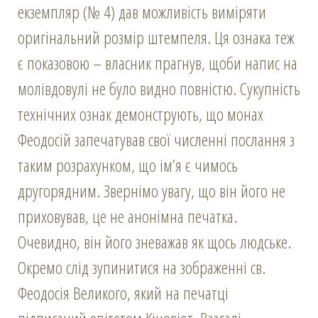
екземпляр (№ 4) дав можливість виміряти
оригінальний розмір штемпеля. Ця ознака теж
є показовою – власник прагнув, щоби напис на
молівдовулі не було видно повністю. Сукупність
технічних ознак демонструють, що монах
Феодосій запечатував свої численні послання з
таким розрахунком, що ім’я є чимось
другорядним. Звернімо увагу, що він його не
приховував, це не анонімна печатка.
Очевидно, він його зневажав як щось людське.
Окремо слід зупинитися на зображенні св.
Феодосія Великого, який на печатці