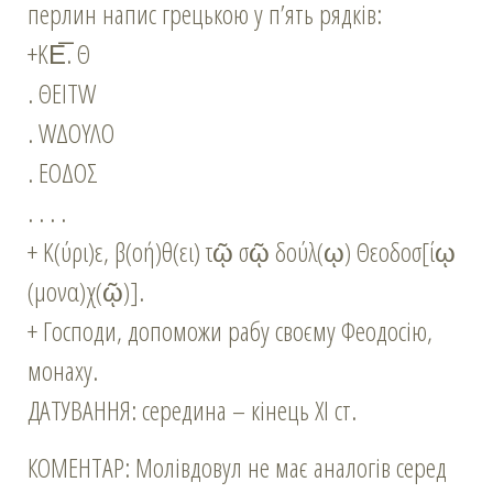
перлин напис грецькою у п’ять рядків:
+ΚΕ̅. Θ
. ΘΕΙΤW
. WΔΟΥΛΟ
. ΕΟΔΟΣ
. . . .
+ Κ(ύρι)ε, β(οή)θ(ει) τῷ σῷ δούλ(ῳ) Θεοδοσ[ίῳ
(μονα)χ(ῷ)].
+ Господи, допоможи рабу своєму Феодосію,
монаху.
ДАТУВАННЯ: середина – кінець ХІ ст.
КОМЕНТАР: Молівдовул не має аналогів серед