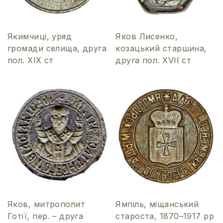
Якимчиці, уряд
Яков Лисенко,
громади селища, друга
козацький старшина,
пол. ХІХ ст
друга пол. XVІІ ст
Яков, митрополит
Ямпіль, міщанський
Готії, пер. – друга
староста, 1870–1917 рр