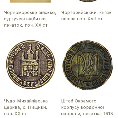
Чорноморське військо,
Чорторийський, князь,
сургучеві відбитки
перша пол. XVІI ст
печаток, поч. XХ ст
Чудо-Михайлівська
Штаб Окремого
церква, с. Пищики,
корпусу кордонної
поч. ХХ ст
охорони, печатка, 1918