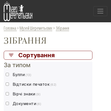
Головна
>
Музей Шереметьєвих
>
Зібрання
ЗІБРАННЯ
Сортування
За типом
Булли
(13)
Відтиски печаток
(62)
Вірчі знаки
(9)
Документи
(6)