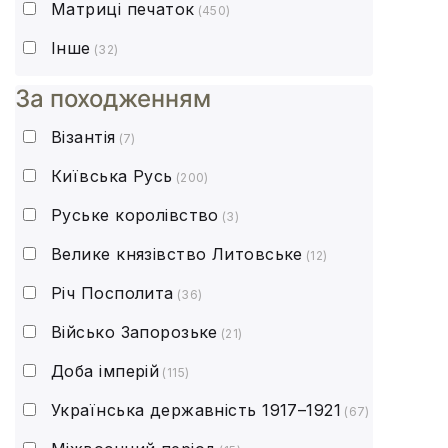
Матриці печаток
(450)
Інше
(32)
За походженням
Візантія
(7)
Київська Русь
(200)
Руське королівство
(3)
Велике князівство Литовське
(12)
Річ Посполита
(36)
Військо Запорозьке
(21)
Доба імперій
(115)
Українська державність 1917–1921
(67)