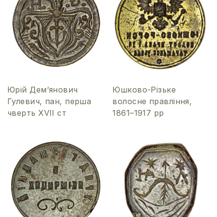
Юрій Дем’янович
Юшково-Різьке
Гулевич, пан, перша
волосне правління,
чверть XVІI ст
1861–1917 рр