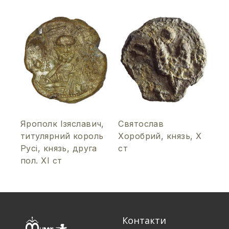
Ярополк Ізяславич,
Святослав
титулярний король
Хоробрий, князь, Х
Русі, князь, друга
ст
пол. ХІ ст
Контакти