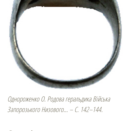
Однороженко О. Родова геральдика Війська
Запорозького Низового… – С. 142–144.