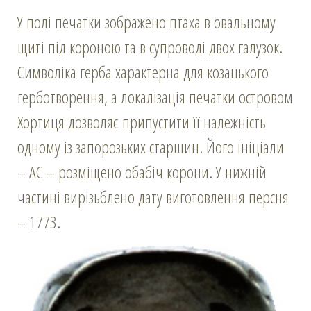
У полі печатки зображено птаха в овальному
щиті під короною та в супроводі двох галузок.
Символіка герба характерна для козацького
герботворення, а локалізація печатки островом
Хортиця дозволяє припустити її належність
одному із запорозьких старшин. Його ініціали
– АС – розміщено обабіч корони. У нижній
частині вирізьблено дату виготовлення персня
– 1773.