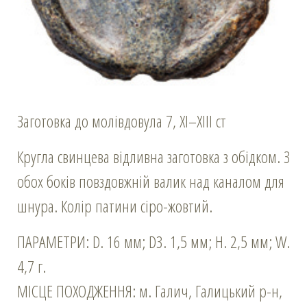
Заготовка до молівдовула 7, ХІ–ХІІІ ст
Кругла свинцева відливна заготовка з обідком. З
обох боків повздовжній валик над каналом для
шнура. Колір патини сіро-жовтий.
ПАРАМЕТРИ: D. 16 мм; D3. 1,5 мм; Н. 2,5 мм; W.
4,7 г.
МІСЦЕ ПОХОДЖЕННЯ: м. Галич, Галицький р-н,