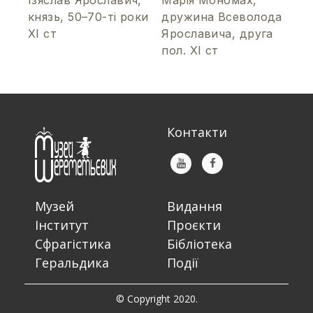
Ізяслав Ярославич,
Марія Мономах,
князь, 50–70-ті роки
дружина Всеволода
ХІ ст
Ярославича, друга
пол. ХІ ст
Контакти
Музей
Видання
Інститут
Проєкти
Сфрагістика
Бібліотека
Геральдика
Події
© Copyright 2020.