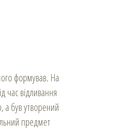
ого формував. На
ід час відливання
, а був утворений
вальний предмет