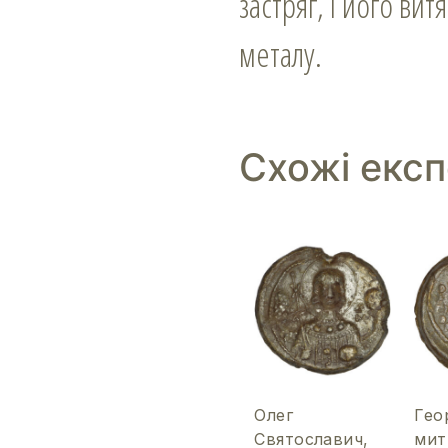
застряг, і його в
металу.
Схожі екс
Олег
Геор
Святославич,
мит