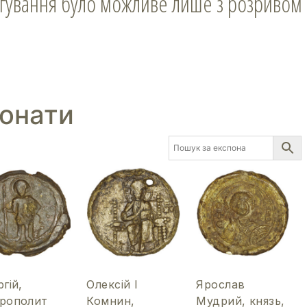
итягування було можливе лише з розривом
понати
гій,
Олексій І
Ярослав
рополит
Комнин,
Мудрий, князь,