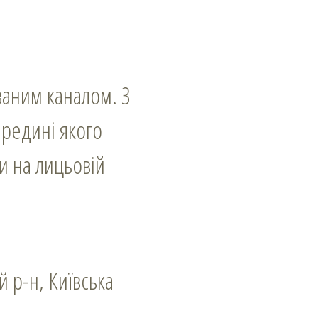
ваним каналом. З
ередині якого
ки на лицьовій
 р-н, Київська