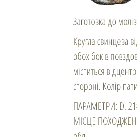
Заготовка до молівд
Кругла свинцева в
обох боків повздо
міститься відцентр
стороні. Колір пат
ПАРАМЕТРИ: D. 21×1
МІСЦЕ ПОХОДЖЕННЯ:
обл.