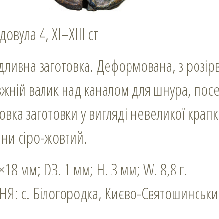
овула 4, ХІ–ХІІІ ст
ідливна заготовка. Деформована, з розір
вжній валик над каналом для шнура, пос
овка заготовки у вигляді невеликої крап
ини сіро-жовтий.
8 мм; D3. 1 мм; Н. 3 мм; W. 8,8 г.
 с. Білогородка, Києво-Святошинський