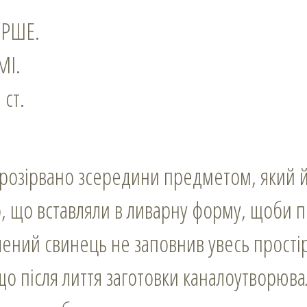
ЕРШЕ.
МІ.
 ст.
розірвано зсередини предметом, який й
о, що вставляли в ливарну форму, щоби п
лений свинець не заповнив увесь простір
що після лиття заготовки каналоутворю