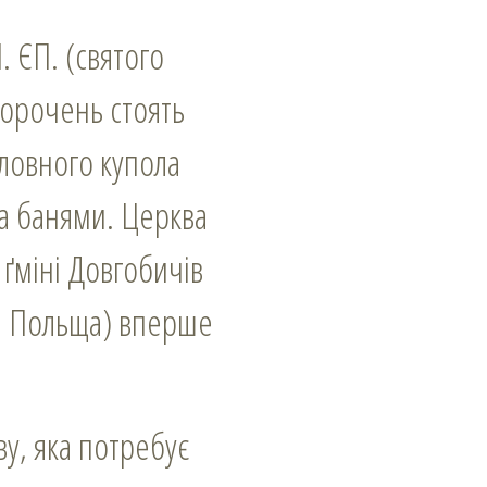
 ЄП. (святого
скорочень стоять
оловного купола
ма банями. Церква
 ґміні Довгобичів
ки Польща) вперше
кву, яка потребує