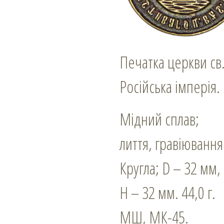
Печатка церкви св
Російська імперія.
Мідний сплав;
лиття, гравіювання
Кругла; D – 32 мм,
Н – 32 мм. 44,0 г.
МШ, МК-45.