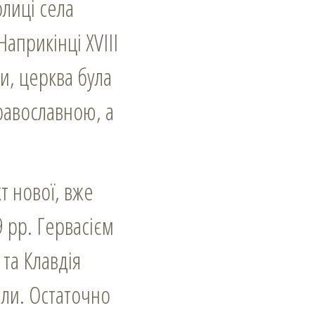
олиці села
априкінці ХVIII
ки, церква була
православною, а
т нової, вже
 рр. Гервасієм
та Клавдія
или. Остаточно