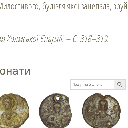
Милостивого, будівля якої занепала, зруй
 Холмської Єпархії. – С. 318–319.
понати