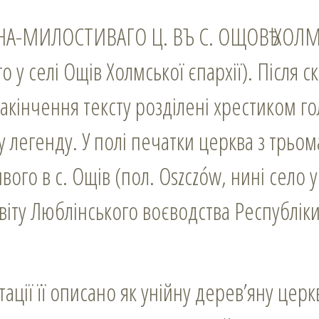
ННА-МИЛОСТИВАГО Ц. ВЪ С. ОЩОВѢ ХОЛМ.
 у селі Ощів Холмської єпархії). Після 
закінчення тексту розділені хрестиком г
у легенду. У полі печатки церква з трьо
вого в с. Ощів (пол. Oszczów, нині село у
віту Люблінського воєводства Республі
зитації її описано як унійну дерев’яну цер