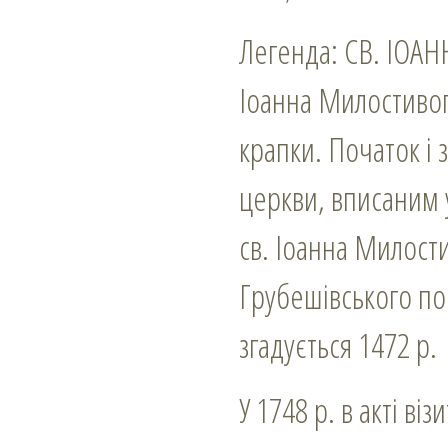
Легенда: СВ. ІОА
Іоанна Милостивого
крапки. Початок і 
церкви, вписаним 
св. Іоанна Милости
Грубешівського по
згадується 1472 р.
У 1748 р. в акті ві