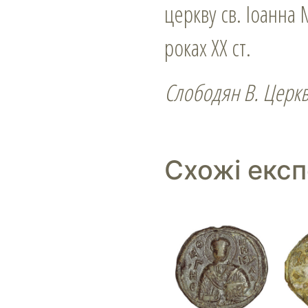
церкву св. Іоанна 
роках ХХ ст.
Слободян В. Церкви
Схожі екс