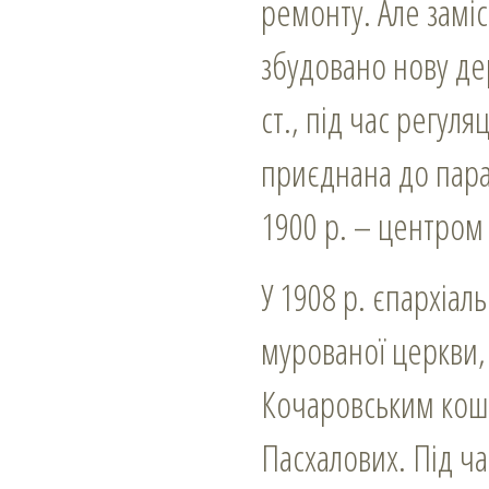
ремонту. Але заміс
збудовано нову дер
ст., під час регул
приєднана до параф
1900 р. – центром 
У 1908 р. єпархіал
мурованої церкви,
Кочаровським кошт
Пасхалових. Під ча