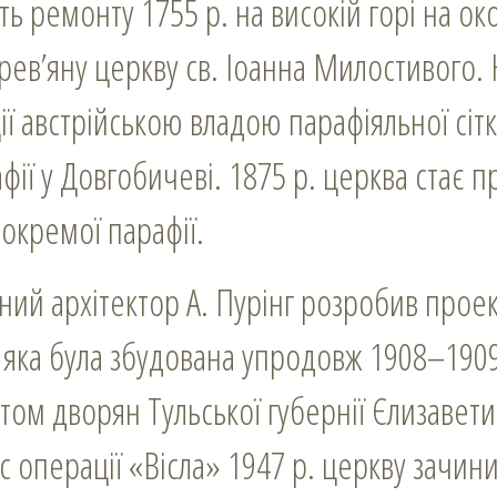
ть ремонту 1755 р. на високій горі на ок
ев’яну церкву св. Іоанна Милостивого. Н
яції австрійською владою парафіяльної сіт
ії у Довгобичеві. 1875 р. церква стає 
окремої парафії.
ьний архітектор А. Пурінг розробив проек
 яка була збудована упродовж 1908–1909
ом дворян Тульської губернії Єлизавети 
с операції «Вісла» 1947 р. церкву зачин