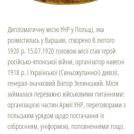
Дипломатичну місію УНР у Польщі, яка
розмістилась у Варшаві, створено 8 лютого
1920 р. 15.07.1920 головою місії став герой
російсько-японської війни, організатор навесні
1918 р. І Української (Синьожупанної) дивізії,
генерал-значковий Віктор Зелинський. Місія
займалася переважно військовими питаннями:
організацією частин Армії УНР, переговорами з
польським урядом щодо постачання їх
озброєнням, уніформою, поповненнями тощо.