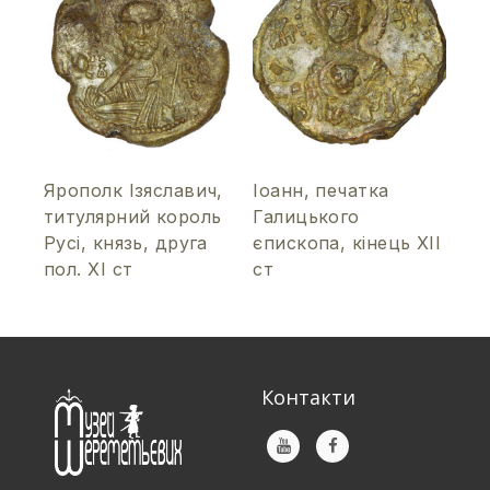
Ярополк Ізяславич,
Іоанн, печатка
титулярний король
Галицького
Русі, князь, друга
єпископа, кінець ХІІ
пол. ХІ ст
ст
Контакти