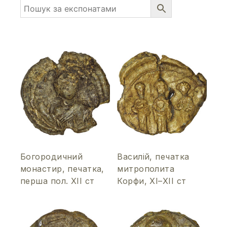
Богородичний
Василій, печатка
монастир, печатка,
митрополита
перша пол. ХІІ ст
Корфи, ХІ–ХІІ ст