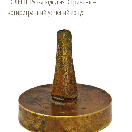
ПОЛЬЩІ. Ручка відсутня. Стрижень –
чотиригранний усічений конус.