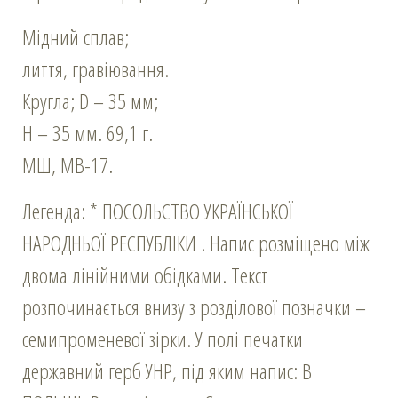
Мідний сплав;
лиття, гравіювання.
Кругла; D – 35 мм;
Н – 35 мм. 69,1 г.
МШ, МВ-17.
Легенда: * ПОСОЛЬСТВО УКРАЇНСЬКОЇ
НАРОДНЬОЇ РЕСПУБЛІКИ . Напис розміщено між
двома лінійними обідками. Текст
розпочинається внизу з розділової позначки –
семипроменевої зірки. У полі печатки
державний герб УНР, під яким напис: В