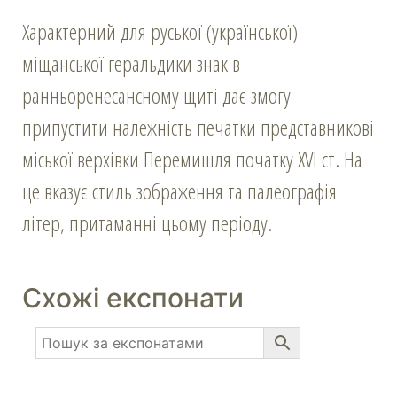
Характерний для руської (української)
міщанської геральдики знак в
ранньоренесансному щиті дає змогу
припустити належність печатки представникові
міської верхівки Перемишля початку ХVІ ст. На
це вказує стиль зображення та палеографія
літер, притаманні цьому періоду.
Схожі експонати