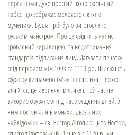
перед нами дуже простий іконографічний
набір, що зображає молодого святого-
мученика. Буллатірій було виготовлено
руським майстром. Про це свідчить напис,
зроблений кирилицею, та недотримання
стандартів підписання лику. Датувати печатку
слід періодом між 1093 та 1113 рр. Належність
сфрагісу визначено ім’ям її власника. Нестор –
для ХІ ст. це чернече ім’я, яке в той час не
використовувалося під час хрещення дітей. З
ним постригали в монахи, двоє з них
найвідоміші – св. Нестор Літописець та Нестор,
єпископ Ростовський. Лише від 1170 р. ми