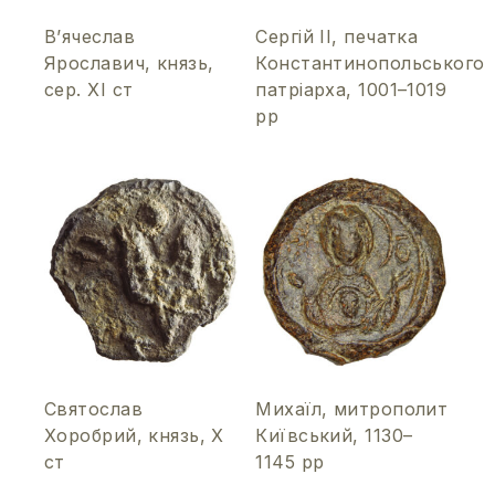
В’ячеслав
Сергій ІІ, печатка
Ярославич, князь,
Константинопольського
сер. ХІ ст
патріарха, 1001–1019
рр
Святослав
Михаїл, митрополит
Хоробрий, князь, Х
Київський, 1130–
ст
1145 рр