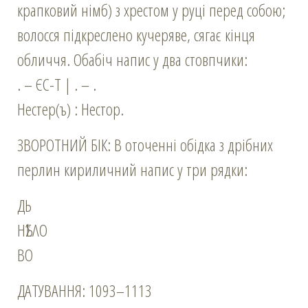
крапковий німб) з хрестом у руці перед собою;
волосся підкреслено кучеряве, сягає кінця
обличчя. Обабіч напис у два стовпчики:
. – ЄС-Т | . – .
Нестер(ъ) : Нестор.
ЗВОРОТНИЙ БІК: В оточенні обідка з дрібних
перлин кириличний напис у три рядки:
ДЬ
НѢΣΛΟ
ВΟ
ДАТУВАННЯ: 1093–1113