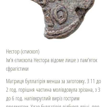
Нестор (єпископ)
Ім’я єпископа Нестора відоме лише з пам’яток
сфрагістики
Матриця буллатірія менша за заготовку. З 11 до
2 год. горішня частина молівдовула зрізана, з 3
до 6 год. напівкруглий виріз гострим
предметом. Удар буллатірія відбувся двічі, про