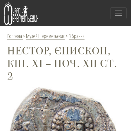
Головна
>
Музей Шереметьєвих
>
Зібрання
НЕСТОР, ЄПИСКОП,
КІН. ХІ – ПОЧ. ХІІ СТ.
2