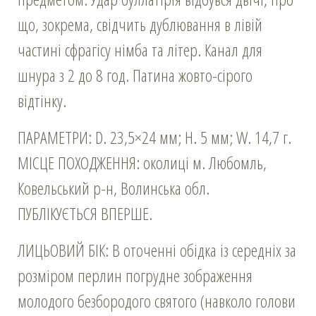
що, зокрема, свідчить дублювання в лівій
частині сфрагісу німба та літер. Канал для
шнура з 2 до 8 год. Патина жовто-сірого
відтінку.
ПАРАМЕТРИ: D. 23,5×24 мм; Н. 5 мм; W. 14,7 г.
МІСЦЕ ПОХОДЖЕННЯ: околиці м. Любомль,
Ковельський р-н, Волинська обл.
ПУБЛІКУЄТЬСЯ ВПЕРШЕ.
ЛИЦЬОВИЙ БІК: В оточенні обідка із середніх за
розміром перлин погрудне зображення
молодого безбородого святого (навколо голови