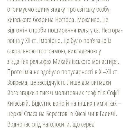
отримуємо єдину згадку про світську особу,
київського боярина Нестора. Можливо, це
відгомін спроби поширення культу св. Нестора-
воїна у ХІІ ст. Імовірно, це було пов’язано із
сакральною програмою, викладеною у
згаданих рельєфах Михайлівського монастиря.
Проте ім’я не здобуло популярності в ХІ–ХІІ ст.
Зокрема, це засвідчують лише два випадки
його згадки з тисяч молитовних графіті в Софії
Київській. Відсутнє воно й на інших пам’ятках –
церкві Спаса на Берестові в Києві чи в Галичі.
Водночас слід наголосити, що серед