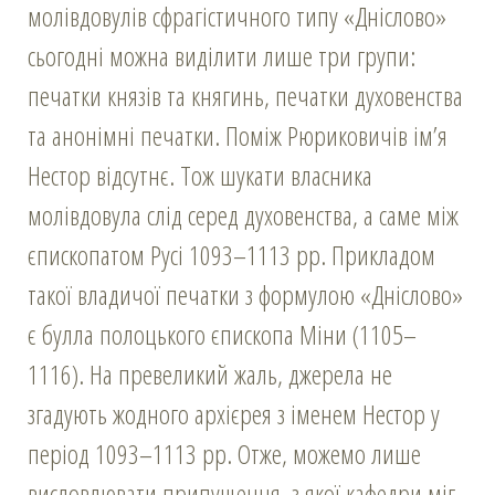
молівдовулів сфрагістичного типу «Дніслово»
сьогодні можна виділити лише три групи:
печатки князів та княгинь, печатки духовенства
та анонімні печатки. Поміж Рюриковичів ім’я
Нестор відсутнє. Тож шукати власника
молівдовула слід серед духовенства, а саме між
єпископатом Русі 1093–1113 рр. Прикладом
такої владичої печатки з формулою «Дніслово»
є булла полоцького єпископа Міни (1105–
1116). На превеликий жаль, джерела не
згадують жодного архієрея з іменем Нестор у
період 1093–1113 рр. Отже, можемо лише
висловлювати припущення, з якої кафедри міг