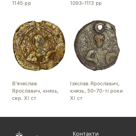
1145 рр
1093–1113 рр
В’ячеслав
Ізяслав Ярославич,
Ярославич, князь,
князь, 50–70-ті роки
сер. ХІ ст
ХІ ст
Контакти