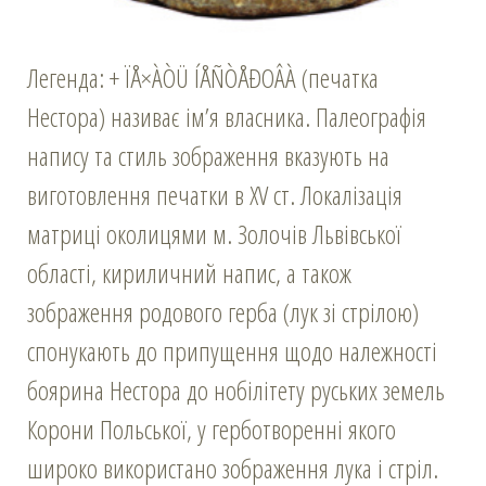
Легенда: + ÏÅ×ÀÒÜ ÍÅÑÒÅÐОÂÀ (печатка
Нестора) називає ім’я власника. Палеографія
напису та стиль зображення вказують на
виготовлення печатки в XV ст. Локалізація
матриці околицями м. Золочів Львівської
області, кириличний напис, а також
зображення родового герба (лук зі стрілою)
спонукають до припущення щодо належності
боярина Нестора до нобілітету руських земель
Корони Польської, у герботворенні якого
широко використано зображення лука і стріл.