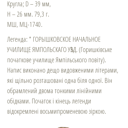
Кругла; D – 39 мм,
Н – 26 мм. 79,3 г.
МШ, МЦ-1740.
Легенда: * ГОРЫШКОВСКОЕ НАЧАЛЬНОЕ
УЧИЛИЩЕ ЯМПОЛЬСКАГО УѢЗД. (Горишківське
початкове училище Ямпільського повіту).
Напис виконано дещо видовженими літерами,
які щільно розташовані одна біля одної. Він
обрамлений двома тонкими лінійними
обідками. Початок і кінець легенди
відокремлені восьмипроменевою зіркою.