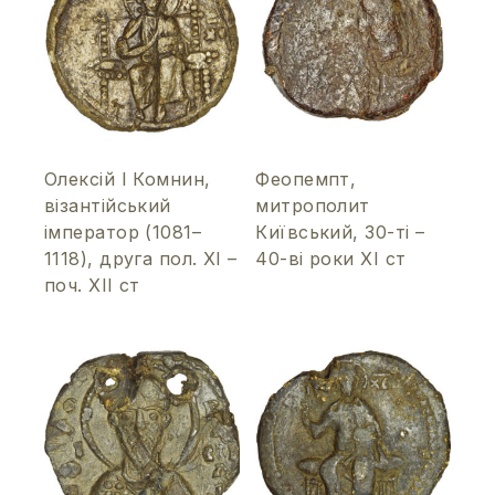
Олексій І Комнин,
Феопемпт,
візантійський
митрополит
імператор (1081–
Київський, 30-ті –
1118), друга пол. ХІ –
40-ві роки ХІ ст
поч. ХІІ ст