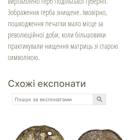
вирізьблено герб Подільської губернії.
Зображення герба знищене. Імовірно,
пошкодження печатки мало місце за
революційної доби, коли більшовики
практикували нищення матриць зі старою
символікою.
Схожі експонати