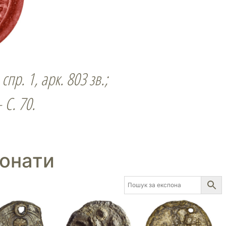
 спр. 1, арк. 803 зв.;
 С. 70.
понати