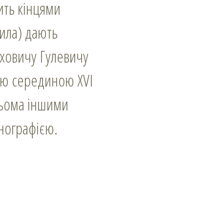
ить кінцями
рила) дають
оховичу Гулевичу
цю серединою XVI
рьома іншими
нографією.