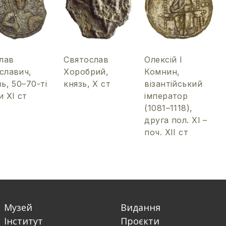
слав
Святослав
Олексій І
славич,
Хоробрий,
Комнин,
зь, 50–70-ті
князь, Х ст
візантійський
и ХІ ст
імператор
(1081–1118),
друга пол. ХІ –
поч. ХІІ ст
Музей
Видання
Інститут
Проєкти