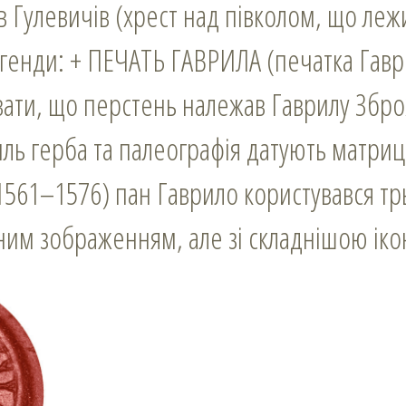
в Гулевичів (хрест над півколом, що леж
легенди: + ПЕЧАТЬ ГАВРИЛА (печатка Гав
вати, що перстень належав Гаврилу Збр
ль герба та палеографія датують матри
(1561–1576) пан Гаврило користувався т
ним зображенням, але зі складнішою іко