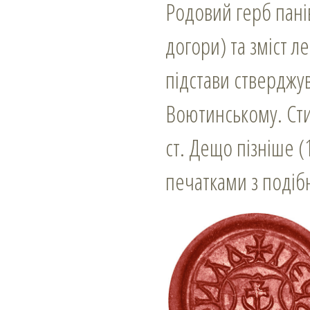
Родовий герб пані
догори) та зміст 
підстави стверджу
Воютинському. Сти
ст. Дещо пізніше 
печатками з подіб