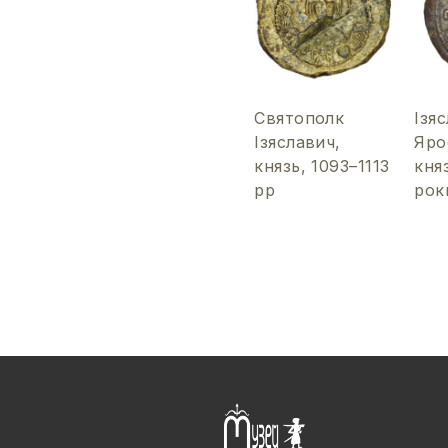
Святополк
Ізя
Ізяславич,
Яро
князь, 1093–1113
кня
рр
рок