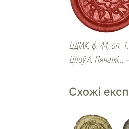
ЦДІАК, ф. 44, оп. 1,
Цітоў А. Пячаткі… –
Схожі екс