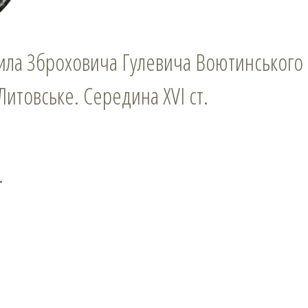
ила Зброховича Гулевича Воютинського
Литовське. Середина XVI ст.
.