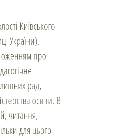
олості Київського
ці України).
Положенням про
едагогічне
илищних рад,
стерства освіти. В
й, читання,
ільки для цього