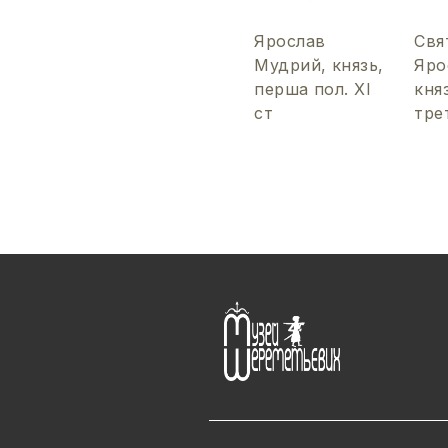
Ярослав
Свя
Мудрий, князь,
Яро
перша пол. ХІ
кня
ст
тре