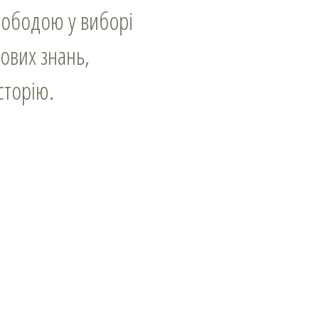
свободою у виборі
ових знань,
сторію.