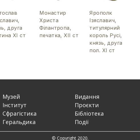
тослав
Монастир
Ярополк
славич,
Христа
Ізяславич,
зь, друга
Філантропа,
титулярний
тина ХІ ст
печатка, ХІІ ст
король Русі,
князь, друга
пол. ХІ ст
Музей
Видання
Інститут
Проєкти
Сфрагістика
Бібліотека
Геральдика
Події
© Copyright 2020.