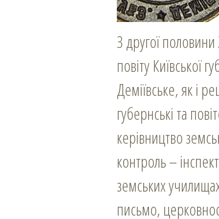
З другої половини 
повіту Київської гу
Деміївське, як і р
губернські та пові
керівництво земс
контроль – інспек
земських училищах
письмо, церковнос