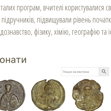
сталих програм, вчителі користувалися 
 підручників, підвищували рівень початк
знавство, фізику, хімію, географію та і
понати