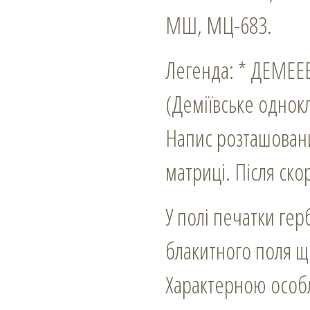
МШ, МЦ-683.
Легенда: * ДЕМЕЕ
(Деміївське однок
Напис розташовани
матриці. Після ско
У полі печатки ге
блакитного поля щ
Характерною особл