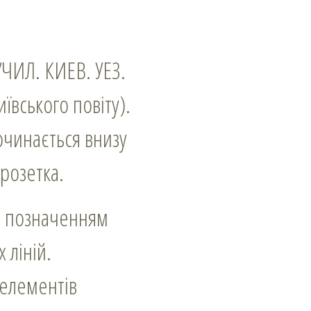
ЧИЛ. КИЕВ. УЕЗ.
вського повіту).
очинається внизу
 розетка.
им позначенням
 ліній.
 елементів