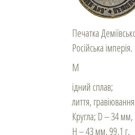
Печатка Деміївськ
Російська імперія.
М
ідний сплав;
лиття, гравіювання
Кругла; D – 34 мм,
Н – 43 мм. 99,1 г.