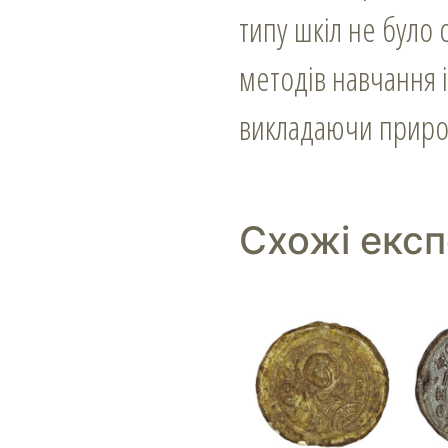
типу шкіл не було 
методів навчання і
викладаючи природо
Схожі екс