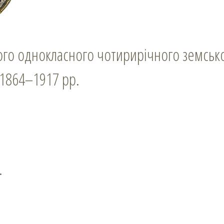
ого однокласного чотирирічного земськ
 1864–1917 рр.
.