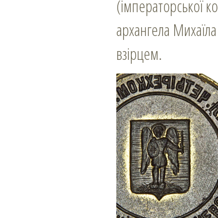
(імператорської ко
архангела Михаїла
взірцем.