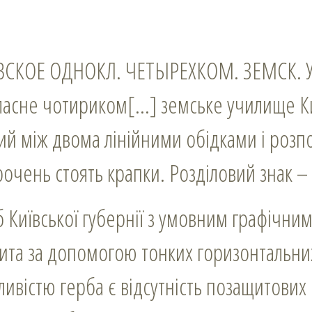
ВСКОЕ ОДНОКЛ. ЧЕТЫРЕХКОМ. ЗЕМСК. У
ласне чотириком[…] земське училище Киї
й між двома лінійними обідками і розп
рочень стоять крапки. Розділовий знак –
рб Київської губернії з умовним графічн
ита за допомогою тонких горизонтальних
ивістю герба є відсутність позащитових