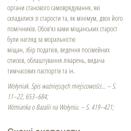
органи станового самоврядування, які
складалися зі старости та, як мінімум, двох його
помічників. Обов’яз ками міщанських старост
були нагляд за моральністю
міщан, збір податків, ведення посімейних
списків, облаштування лікарень, видача
тимчасових паспортів та ін.
Wołyniak. Spis ważniejszych miejscowości… – S.
11–22, 653–684;
Wzmianka o Bazalii na Wołyniu. – S. 419–421;