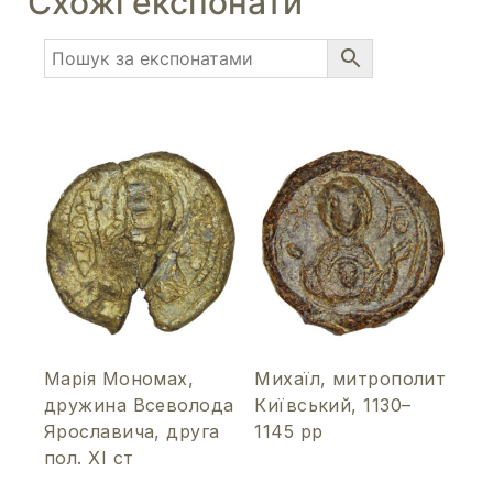
Схожі експонати
Марія Мономах,
Михаїл, митрополит
дружина Всеволода
Київський, 1130–
Ярославича, друга
1145 рр
пол. ХІ ст