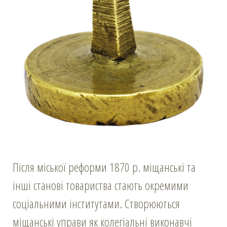
Після міської реформи 1870 р. міщанські та
інші станові товариства стають окремими
соціальними інститутами. Створюються
міщанські управи як колегіальні виконавчі