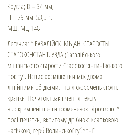
Кругла; D – 34 мм,
Н – 29 мм. 53,3 г.
МШ, МЦ-148.
Легенда: * БАЗАЛІЙСК. МѢЩАН. СТАРОСТЫ
СТАРОКОНСТАНТ. УѢЗДА (базалійського
міщанського старости Старокостянтинівського
повіту). Напис розміщений між двома
лінійними обідками. Після скорочень стоять
крапки. Початок і закінчення тексту
відокремлені шестипроменевою зірочкою. У
полі печатки, вкритому дрібною крапковою
насічкою, герб Волинської губернії.