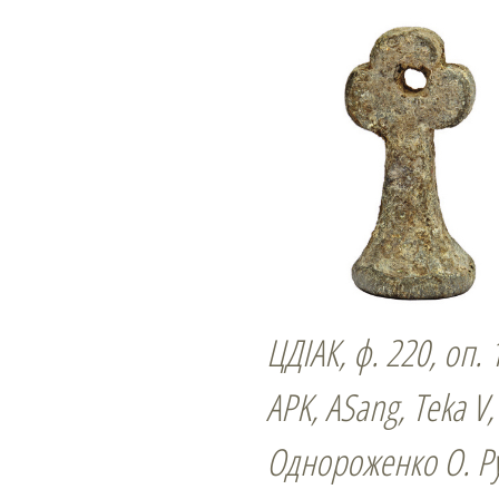
ЦДІАК, ф. 220, оп. 1
APK, ASang, Teka V, 
Однороженко О. Ру