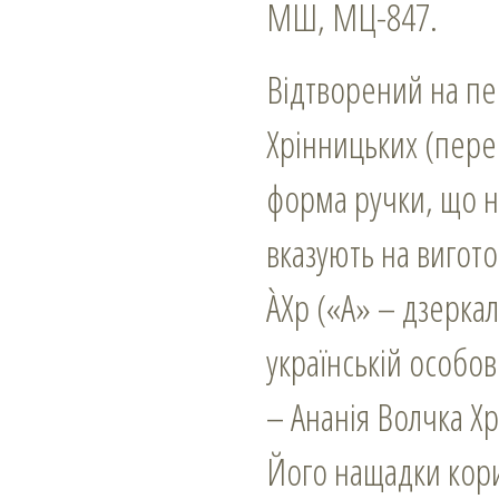
МШ, МЦ-847.
Відтворений на пе
Хрінницьких (пере
форма ручки, що н
вказують на вигото
ÀХр («А» – дзерка
українській особов
– Ананія Волчка Хр
Його нащадки кори