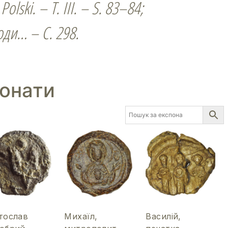
Polski. – T. ІІІ. – S. 83–84;
оди… – С. 298.
понати
тослав
Михаїл,
Василій,