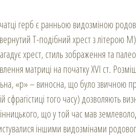
чатці герб є ранньою видозміною родов
вернутий Т-подібний хрест з літерою М)
агадує хрест, стиль зображення та палео
влення матриці на початку XVI ст. Розміщ
льна, «р» – виносна, що було звичною п
ій сфрагістиці того часу) дозволяють виз
інницького, що у той час мав землеволо
стувалися іншими видозмінами родовог