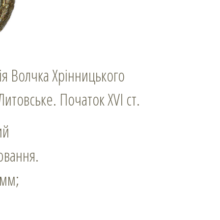
ія Волчка Хрінницького
Литовське. Початок XVI ст.
ий
іювання.
 мм;