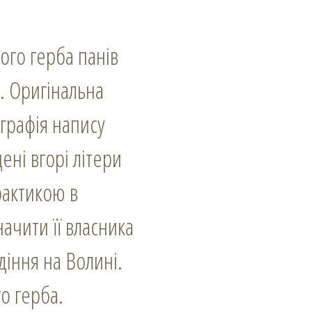
ого герба панів
. Оригінальна
графія напису
ені вгорі літери
рактикою в
начити її власника
діння на Волині.
о герба.