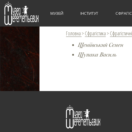
МУЗЕЙ
ІНСТИТУТ
СФРАГІ
Головна
>
Сфрагістика
>
Сфрагістичні
Щеніївський Семен
Щупака Василь