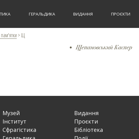
СТИКА
ГЕРАЛЬДИКА
ВИДАННЯ
ПРОЄКТИ
 пам'ятки
>
Щ
Щепановський Каспер
Музей
Видання
Інститут
Проєкти
Сфрагістика
Бібліотека
Геральдика
Події