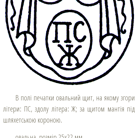
В полі печатки овальний щит, на якому згори
літери: ПС, здолу літера: Ж; за щитом мантія під
шляхетською короною.
овальна, розмір 25х22 мм.