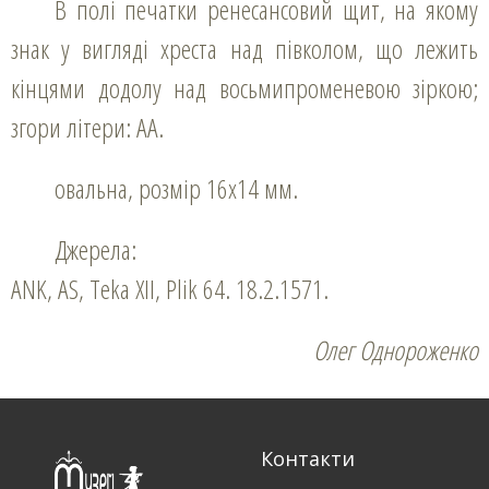
В полі печатки ренесансовий щит, на якому
знак у вигляді хреста над півколом, що лежить
кінцями додолу над восьмипроменевою зіркою;
згори літери: АА.
овальна, розмір 16х14 мм.
Джерела:
ANK, AS, Teka ХІІ, Plik 64. 18.2.1571.
Олег Однороженко
Контакти