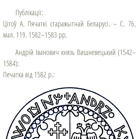
Публікації:
Цітоў А. Пячаткі старажытнай Беларусі. – С. 76,
мал. 119. 1582–1583 рр.
Андрій Іванович князь Вишневецький (1542–
1584):
Печатка від 1582 р.: