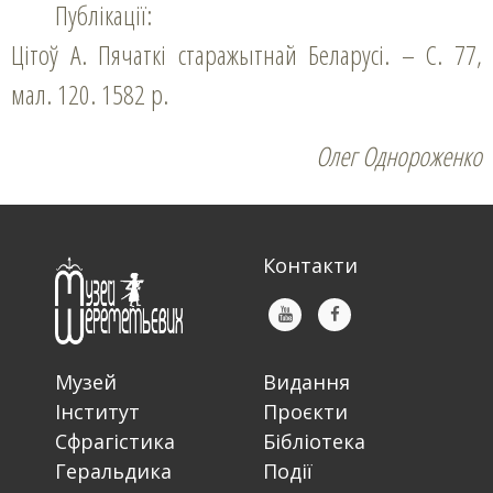
Публікації:
Цітоў А. Пячаткі старажытнай Беларусі. – С. 77,
мал. 120. 1582 р.
Олег Однороженко
Контакти
Музей
Видання
Інститут
Проєкти
Сфрагістика
Бібліотека
Геральдика
Події