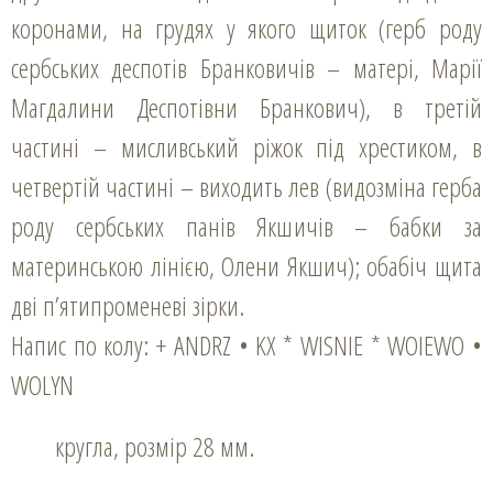
коронами, на грудях у якого щиток (герб роду
сербських деспотів Бранковичів – матері, Марії
Магдалини Деспотівни Бранкович), в третій
частині – мисливський ріжок під хрестиком, в
четвертій частині – виходить лев (видозміна герба
роду сербських панів Якшичів – бабки за
материнською лінією, Олени Якшич); обабіч щита
дві п’ятипроменеві зірки.
Напис по колу: + ANDRZ • KX * WISNIE * WOIEWO •
WOLYN
кругла, розмір 28 мм.