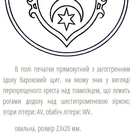
В полі печатки прямокутний з загостренням
здолу бароковий щит, на якому знак у вигляді
перехрещеного хреста над півмісяцем, що лежить
рогами додолу над шестипроменевою зіркою;
згори літери: AV, обабіч літери: WV.
овальна, розмір 23х20 мм.