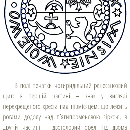
В полі печатки чотиридільний ренесансовий
щит: в першій частині – знак у вигляді
перехрещеного хреста над півмісяцем, що лежить
рогами додолу над п’ятипроменевою зіркою, в
другій частині – двоголовий орел під двома