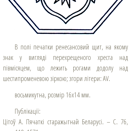
В полі печатки ренесансовий щит, на якому
знак у вигляді перехрещеного хреста над
півмісяцем, що лежить рогами додолу над
шестипроменевою зіркою; згори літери: AV.
восьмикутна, розмір 16х14 мм.
Публікації:
Цітоў А. Пячаткі старажытнай Беларусі. – С. 76,