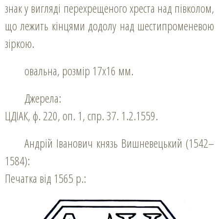
знак у вигляді перехрещеного хреста над півколом,
що лежить кінцями додолу над шестипроменевою
зіркою.
овальна, розмір 17х16 мм.
Джерела:
ЦДІАК, ф. 220, оп. 1, спр. 37. 1.2.1559.
Андрій Іванович князь Вишневецький (1542–
1584):
Печатка від 1565 р.: