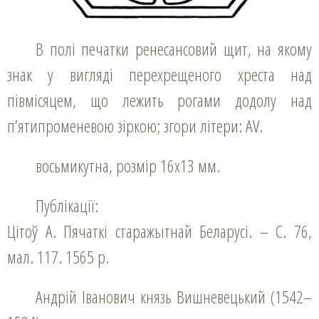
В полі печатки ренесансовий щит, на якому
знак у вигляді перехрещеного хреста над
півмісяцем, що лежить рогами додолу над
п’ятипроменевою зіркою; згори літери: AV.
восьмикутна, розмір 16х13 мм.
Публікації:
Цітоў А. Пячаткі старажытнай Беларусі. – С. 76,
мал. 117. 1565 р.
Андрій Іванович князь Вишневецький (1542–