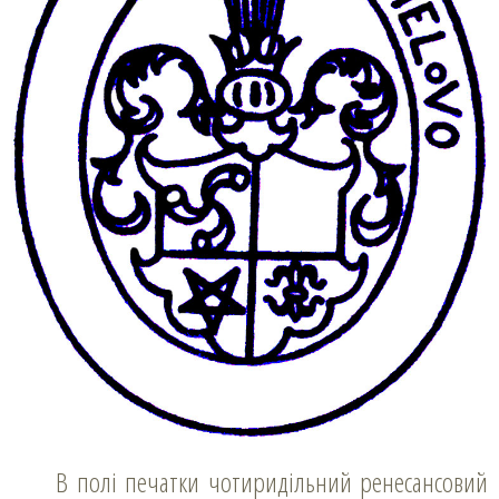
В полі печатки чотиридільний ренесансовий