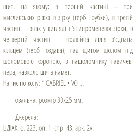
щит, на якому: в першій частині – три
мисливських ріжка в зірку (герб Трубки), в третій
частині – знак у вигляді п’ятипроменевої зірки, в
четвертій частині – подвійна лілія з’єднана
кільцем (герб Гоздава); над щитом шолом під
шоломовою короною, в нашоломнику павичеві
пера, навколо щита намет.
Напис по колу: * GABRIEL • VO …
овальна, розмір 30х25 мм.
Джерела:
ЦДІАК, ф. 223, оп. 1, спр. 43, арк. 2v.