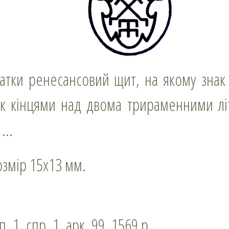
ік кінцями над двома трираменними лі
F …
розмір 15х13 мм.
п. 1, спр. 1, арк. 99. 1569 р.