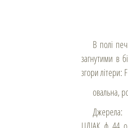
В полі печатки ренесансовий щит, на якому знак у вигляді літери Х з
загнутими в б
згори літери: 
овальна, 
Джерела:
ЦДІАК, ф. 44, о