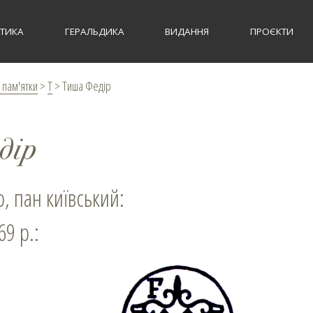
СТИКА
ГЕРАЛЬДИКА
ВИДАННЯ
ПРОЄКТИ
 пам'ятки
>
Т
>
Тиша Федір
дір
р, пан київський:
69 р.: