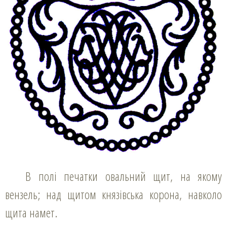
В полі печатки овальний щит, на якому
вензель; над щитом князівська корона, навколо
щита намет.