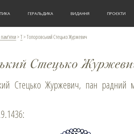
СТИКА
ГЕРАЛЬДИКА
ВИДАННЯ
ПРОЄКТИ
 пам'ятки
>
Т
>
Топоровський Стецько Журжевич
ський Стецько Журжеви
.9.1436: