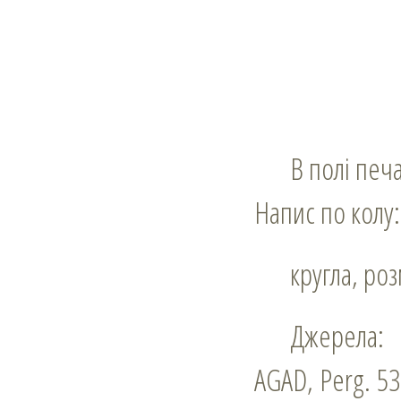
В полі печ
Напис по колу
кругла, ро
Джерела:
AGAD, Perg. 5