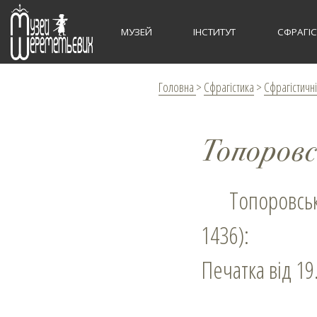
МУЗЕЙ
ІНСТИТУТ
СФРАГІ
Головна
>
Сфрагістика
>
Сфрагістичні
Топоров
Топоровський Стецько Журжевич, пан радний молдавський (1435–
1436):
Печатка від 19