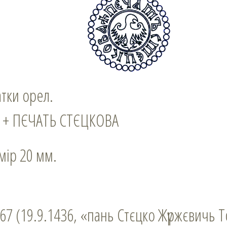
атки орел.
: + ПЄЧАТЬ СТЄЦКОВА
змір 20 мм.
367 (19.9.1436, «пань Стєцко Жүржєвичь