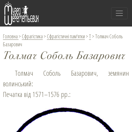
Головна
>
Сфрагістика
>
Сфрагістичні пам'ятки
>
Т
>
Толмач Соболь
Базарович
Толмач Соболь Базарович
Толмач Соболь Базарович, земянин
волинський:
Печатка від 1571–1576 рр.: