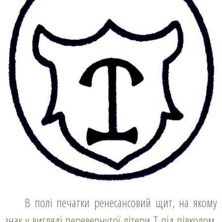
В полі печатки ренесансовий щит, на якому
знак у вигляді перевернутої літери Т під півколом,