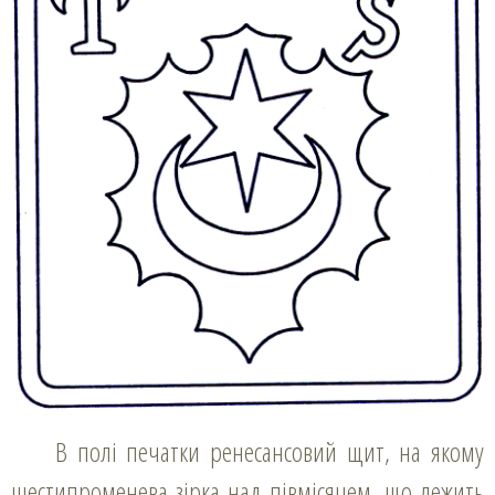
В полі печатки ренесансовий щит, на якому
шестипроменева зірка над півмісяцем, що лежить