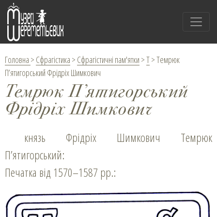
Головна
>
Сфрагістика
>
Сфрагістичні пам'ятки
>
Т
>
Темрюк
П’ятигорський Фрiдрiх Шимкович
Темрюк П’ятигорський
Фрiдрiх Шимкович
князь Фрiдрiх Шимкович Темрюк
П’ятигорський:
Печатка від 1570–1587 рр.: