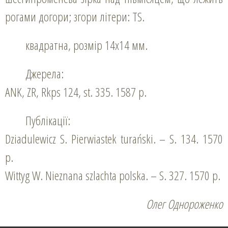
рогами догори; згори літери: ТS.
квадратна, розмір 14х14 мм.
Джерела:
ANK, ZR, Rkps 124, st. 335. 1587 р.
Публікації:
Dziadulewicz S. Pierwiastek turański. – S. 134. 1570
р.
Wittyg W. Nieznana szlachta polska. – S. 327. 1570 р.
Олег Однороженко