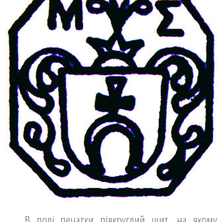
В полі печатки півкруглий щит, на якому