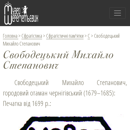
Головна
>
Сфрагістика
>
Сфрагістичні пам'ятки
>
С
>
Свободецький
Михайло Степанович
Свободецький Михайло
Степанович
Свободецький Михайло Степанович,
городовий отаман чернігівський (1679–1685):
Печатка від 1699 р.: