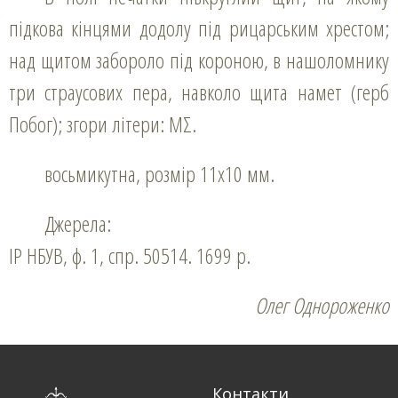
підкова кінцями додолу під рицарським хрестом;
над щитом забороло під короною, в нашоломнику
три страусових пера, навколо щита намет (герб
Побог); згори літери: МΣ.
восьмикутна, розмір 11х10 мм.
Джерела:
ІР НБУВ, ф. 1, спр. 50514. 1699 р.
Олег Однороженко
Контакти