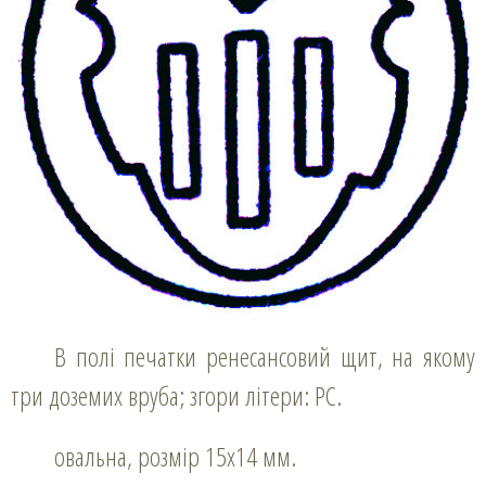
В полі печатки ренесансовий щит, на якому
три доземих вруба; згори літери: РС.
овальна, розмір 15х14 мм.