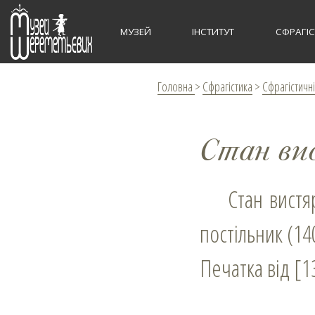
МУЗЕЙ
ІНСТИТУТ
СФРАГІ
Головна
>
Сфрагістика
>
Сфрагістичні
Стан ви
Стан вистярник, пан радний молдавський (1407–1433), господарський
постільник (1
Печатка від [1