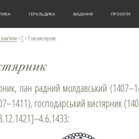
СТИКА
ГЕРАЛЬДИКА
ВИДАННЯ
ПРОЄКТИ
 пам'ятки
>
С
>
Стан вистярник
стярник
407–1411), господарський вистярник (14
3.12.1421]–4.6.1433: