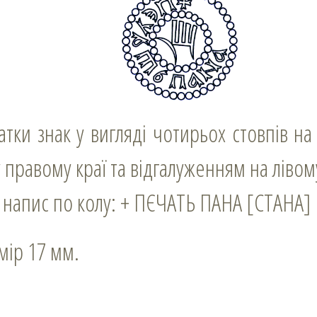
правому краї та відгалуженням на лівому
напис по колу: + ПЄЧАТЬ ПАНА [СТАНА]
змір 17 мм.