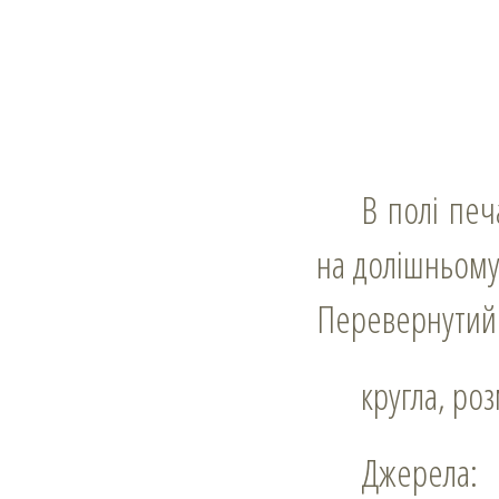
В полі печатки знак у вигляді чотирьох стовпів на основі з півмісяцем
на долішньому 
Перевернутий 
кругла, ро
Джерела: