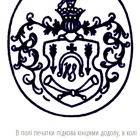
В полі печатки підкова кінцями додолу, в колі