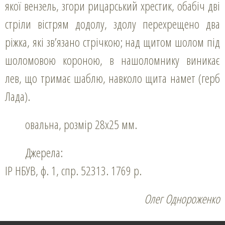
якої вензель, згори рицарський хрестик, обабіч дві
стріли вістрям додолу, здолу перехрещено два
ріжка, які зв’язано стрічкою; над щитом шолом під
шоломовою короною, в нашоломнику виникає
лев, що тримає шаблю, навколо щита намет (герб
Лада).
овальна, розмір 28х25 мм.
Джерела:
ІР НБУВ, ф. 1, спр. 52313. 1769 р.
Олег Однороженко