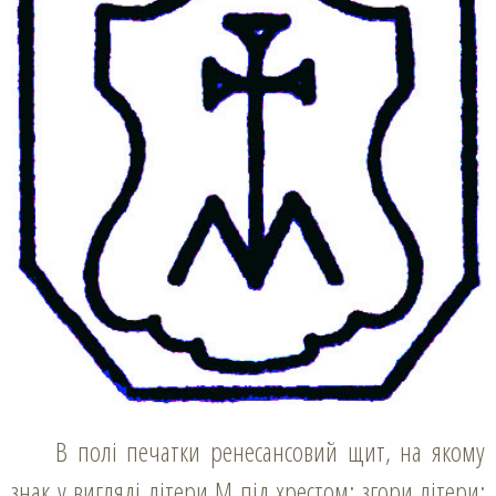
В полі печатки ренесансовий щит, на якому
знак у вигляді літери М під хрестом; згори літери: