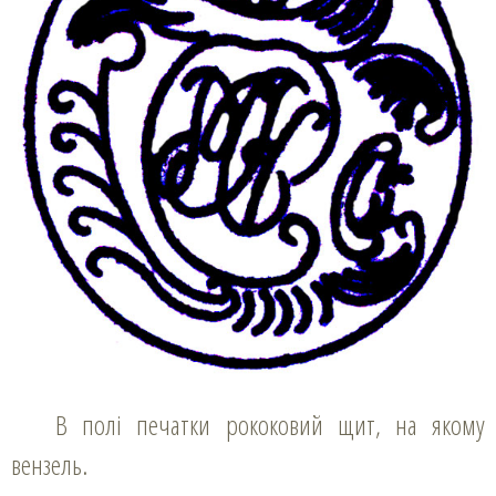
В полі печатки рококовий щит, на якому
вензель.