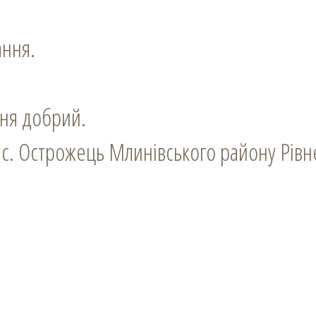
ання.
ня добрий.
 с. Острожець Млинівського району Рівне
.