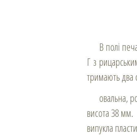
В полі печатки овальний бароковий щит, на якому знак у вигляді літери
Г з рицарськ
тримають два о
овальна, р
висота 38 мм.
випукла пласти