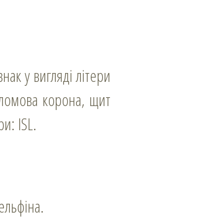
ломова корона, щит
и: ISL.
ельфіна.