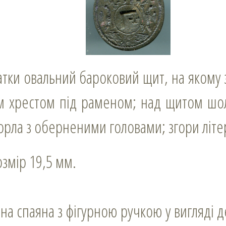
им хрестом під раменом; над щитом шо
рла з оберненими головами; згори літер
озмір 19,5 мм.
на спаяна з фігурною ручкою у вигляді д