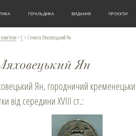
СТИКА
ГЕРАЛЬДИКА
ВИДАННЯ
ПРОЄКТИ
 пам'ятки
>
С
>
Сенюта Ляховецький Ян
Ляховецький Ян
яховецький Ян, городничий кременецьки
и від середини XVІІІ ст.: