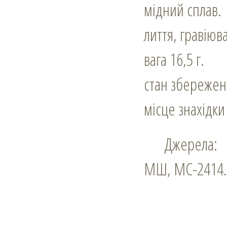
мідний сплав.
лиття, гравіюв
вага 16,5 г.
стан збережен
місце знахідки
Джерела:
МШ, МС-2414