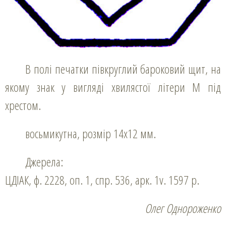
В полі печатки півкруглий бароковий щит, на
якому знак у вигляді хвилястої літери М під
хрестом.
восьмикутна, розмір 14х12 мм.
Джерела:
ЦДІАК, ф. 2228, оп. 1, спр. 536, арк. 1v. 1597 р.
Олег Однороженко