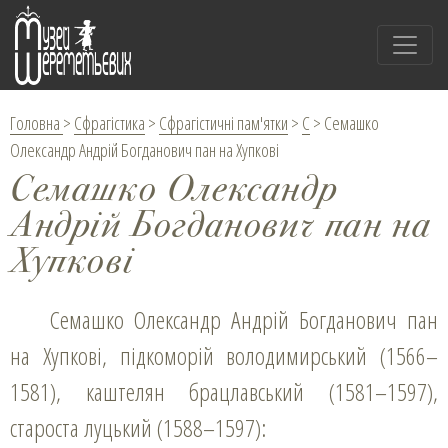
Головна
>
Сфрагістика
>
Сфрагістичні пам'ятки
>
С
>
Семашко
Олександр Андрій Богданович пан на Хупкові
Семашко Олександр
Андрій Богданович пан на
Хупкові
Семашко Олександр Андрій Богданович пан
на Хупкові, підкоморій володимирський (1566–
1581), каштелян брацлавський (1581–1597),
староста луцький (1588–1597):