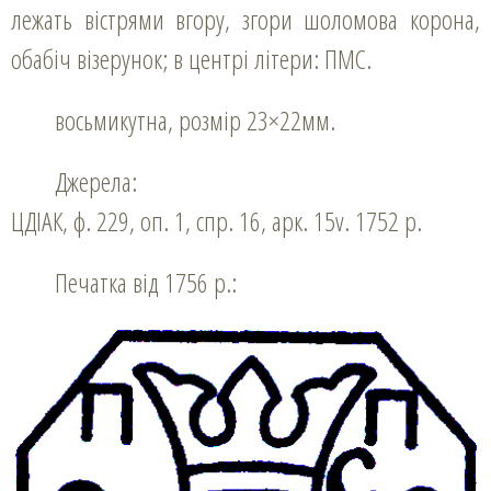
лежать вістрями вгору, згори шоломова корона,
обабіч візерунок; в центрі літери: ПМС.
восьмикутна, розмір 23×22мм.
Джерела:
ЦДІАК, ф. 229, оп. 1, спр. 16, арк. 15v. 1752 р.
Печатка від 1756 р.: