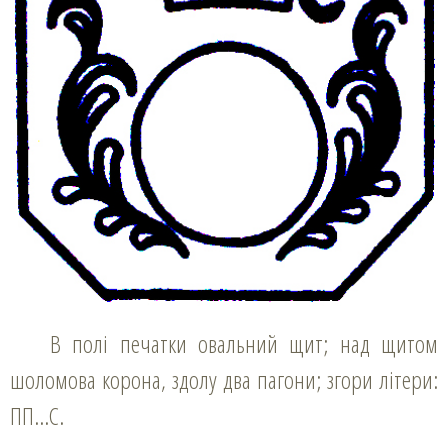
В полі печатки овальний щит; над щитом
шоломова корона, здолу два пагони; згори літери:
ПП…С.