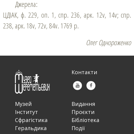
Джерела:
ЦДІАК, ф. 229, оп. 1, спр. 236, арк. 12v, 14v; спр.
238, арк. 18v, 72v, 84v. 1769 р.
Олег Однороженко
Контакти
Музей
Видання
Інститут
Проєкти
Сфрагістика
Бібліотека
Геральдика
Події