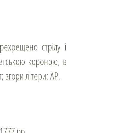
етською короною, в
 згори літери: АР.
–1777 рр.