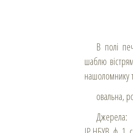
В полі печатки ренесансовий щит, на якому перехрещено стрілу і
шаблю вістря
нашоломнику тр
овальна, 
Джерела:
ІР НБУВ, ф. 1,