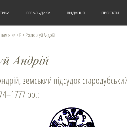
СТИКА
ГЕРАЛЬДИКА
ВИДАННЯ
ПРОЄКТИ
 пам'ятки
>
Р
>
Розторгуй Андрій
уй Андрій
 Андрій, земський підсудок стародубськи
74–1777 рр.: