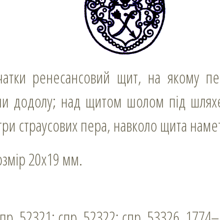
ми додолу; над щитом шолом під шлях
и страусових пера, навколо щита намет;
розмір 20х19 мм.
 спр. 52321; спр. 52322; спр. 53326. 1774