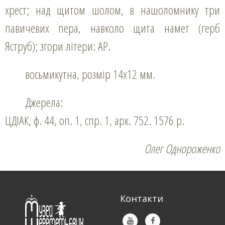
хрест; над щитом шолом, в нашоломнику три
павичевих пера, навколо щита намет (герб
Яструб); згори літери: АP.
восьмикутна, розмір 14х12 мм.
Джерела:
ЦДІАК, ф. 44, оп. 1, спр. 1, арк. 752. 1576 р.
Олег Однороженко
Контакти