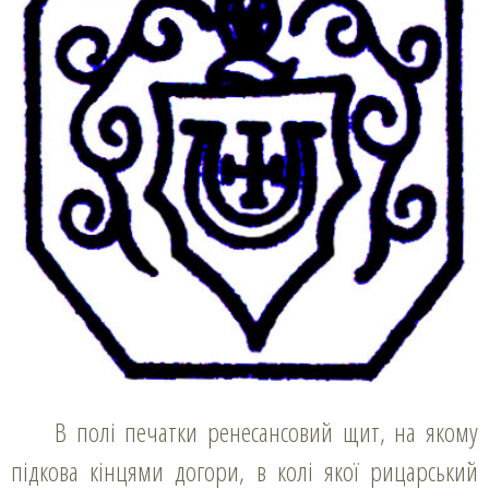
В полі печатки ренесансовий щит, на якому
підкова кінцями догори, в колі якої рицарський