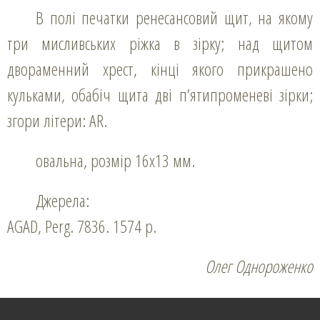
В полі печатки ренесансовий щит, на якому
три мисливських ріжка в зірку; над щитом
двораменний хрест, кінці якого прикрашено
кульками, обабіч щита дві п’ятипроменеві зірки;
згори літери: AR.
овальна, розмір 16х13 мм.
Джерела:
AGAD, Perg. 7836. 1574 р.
Олег Однороженко