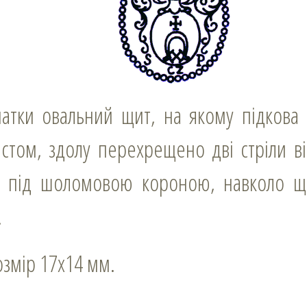
стом, здолу перехрещено дві стріли в
під шоломовою короною, навколо щи
.
розмір 17х14 мм.