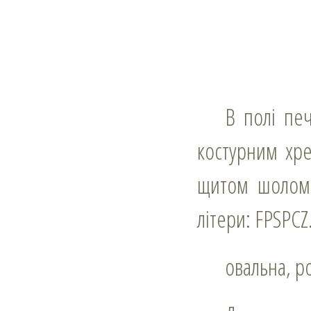
В полі печатки овальний щит, на якому підкова кінцями додолу під
костурним хре
щитом шолом 
літери: FPSPCZ
овальна, 