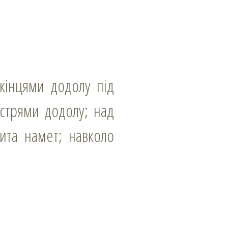
істрями додолу; над
та намет; навколо