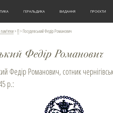
СТИКА
ГЕРАЛЬДИКА
ВИДАННЯ
ПРОЄКТИ
 пам'ятки
>
П
>
Посудевський Федір Романович
ський Федір Романович
кий Федір Романович, сотник чернігівсь
45 р.: