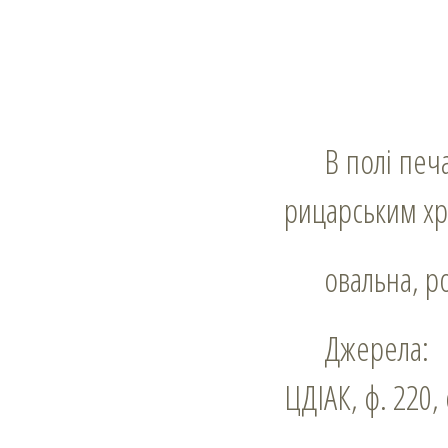
В полі печатки ренесансовий щит, на якому знак у вигляді літери М під
рицарським хр
овальна, 
Джерела:
ЦДІАК, ф. 220, 