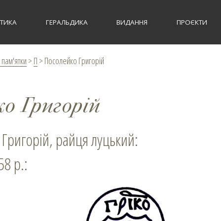
СТИКА
ГЕРАЛЬДИКА
ВИДАННЯ
ПРОЄКТИ
 пам'ятки
>
П
>
Посолейко Григорій
о Григорій
 Григорій, райця луцький:
58 р.: