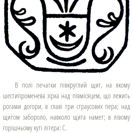
В полі печатки півкруглий щит, на якому
шестипроменева зірка над півмісяцем, що лежить
рогами догори, в главі три страусових пера; над
щитом забороло, навколо щита намет; в лівому
горішньому куті літера: C.