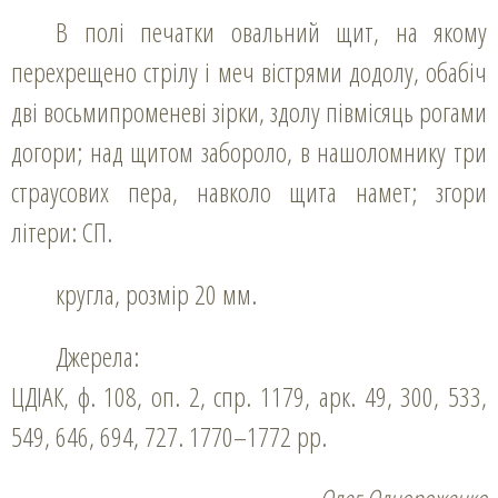
В полі печатки овальний щит, на якому
перехрещено стрілу і меч вістрями додолу, обабіч
дві восьмипроменеві зірки, здолу півмісяць рогами
догори; над щитом забороло, в нашоломнику три
страусових пера, навколо щита намет; згори
літери: СП.
кругла, розмір 20 мм.
Джерела:
ЦДІАК, ф. 108, оп. 2, спр. 1179, арк. 49, 300, 533,
549, 646, 694, 727. 1770–1772 рр.