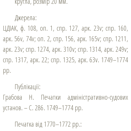
кругла, розмір 20 мм.
Джерела:
ЦДІАК, ф. 108, оп. 1, спр. 127, арк. 23v; спр. 160,
арк. 56v, 74v; оп. 2, спр. 156, арк. 165v; спр. 1211,
арк. 23v; спр. 1274, арк. 310v; спр. 1314, арк. 249v;
спр. 1317, арк. 22; спр. 1325, арк. 63v. 1749–1774
рр.
Публікації:
Грабова Н. Печатки адміністративно-судових
установ. – С. 286. 1749–1774 рр.
Печатка від 1770–1772 рр.: