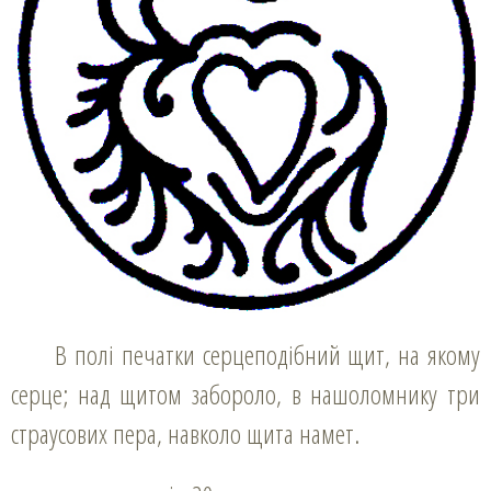
В полі печатки серцеподібний щит, на якому
серце; над щитом забороло, в нашоломнику три
страусових пера, навколо щита намет.