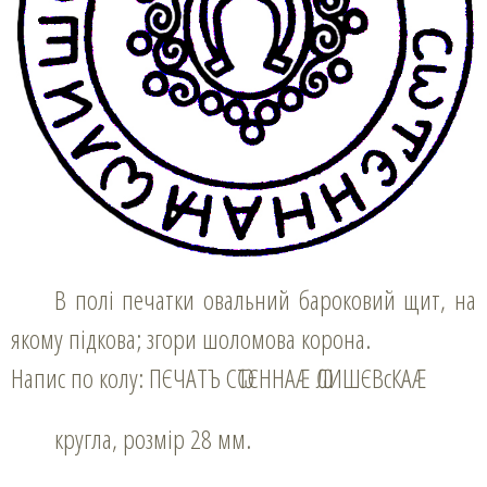
В полі печатки овальний бароковий щит, на
якому підкова; згори шоломова корона.
Напис по колу: ПЄЧАТЪ СѠТЄННАӔ ѠЛИШЄВсКАӔ
кругла, розмір 28 мм.