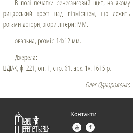
В полі печатки ренесансовий щит, на якому
рицарський хрест над півмісяцем, що лежить
рогами догори; згори літери: МM.
овальна, розмір 14х12 мм.
Джерела:
ЦДІАК, ф. 221, оп. 1, спр. 61, арк. 1v. 1615 р.
Олег Однороженко
Контакти