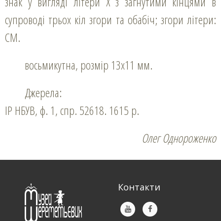
знак у вигляді літери Х з загнутими кінцями в
супроводі трьох кіл згори та обабіч; згори літери:
СМ.
восьмикутна, розмір 13х11 мм.
Джерела:
ІР НБУВ, ф. 1, спр. 52618. 1615 р.
Олег Однороженко
Контакти