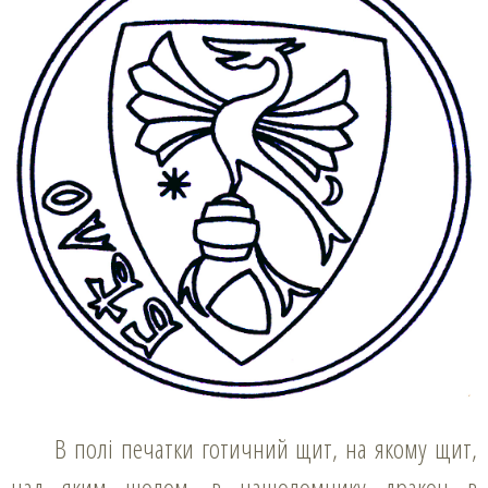
В полі печатки готичний щит, на якому щит,
над яким шолом, в нашоломнику дракон в