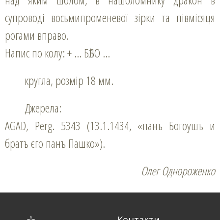
супроводі восьмипроменевої зірки та півмісяця
рогами вправо.
Напис по колу: + … БѢЛО …
кругла, розмір 18 мм.
Джерела:
AGAD, Perg. 5343 (13.1.1434, «панъ Богѹшъ и
братъ єго панъ Пашко»).
Олег Однороженко
Контакти